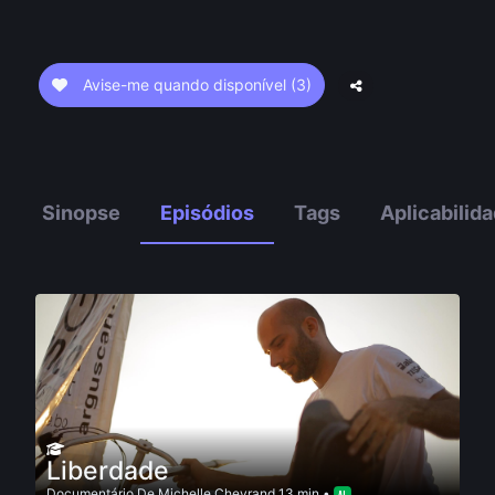
Avise-me quando disponível
(3)
Sinopse
Episódios
Tags
Aplicabilid
Liberdade
Documentário
De
Michelle Chevrand
13 min •