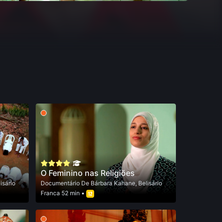
O Feminino nas Religiões
isário
Documentário
De
Bárbara Kahane
,
Belisário
Franca
52 min •