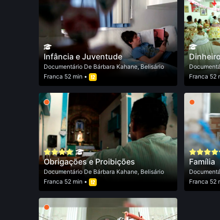
Infância e Juventude
Dinheir
Documentário
De
Bárbara Kahane
,
Belisário
Documentá
Franca
52 min •
Franca
52 
Obrigações e Proibições
Família
Documentário
De
Bárbara Kahane
,
Belisário
Documentá
Franca
52 min •
Franca
52 