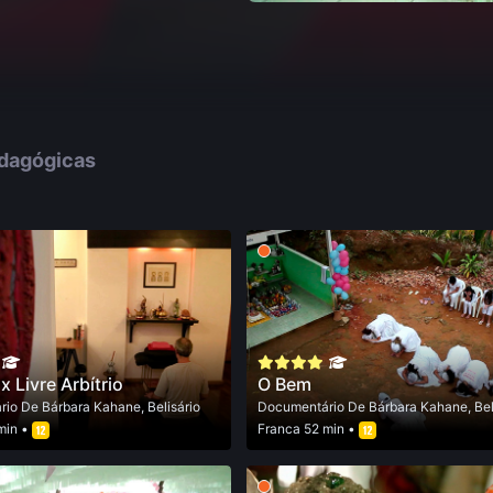
edagógicas
x Livre Arbítrio
O Bem
rio
De
Bárbara Kahane
,
Belisário
Documentário
De
Bárbara Kahane
,
Bel
min •
Franca
52 min •