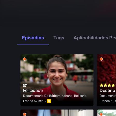
Episódios
Tags
Aplicabilidades P
Felicidade
Destino 
Documentário
De
Bárbara Kahane
,
Belisário
Documentá
Franca
52 min •
Franca
52 