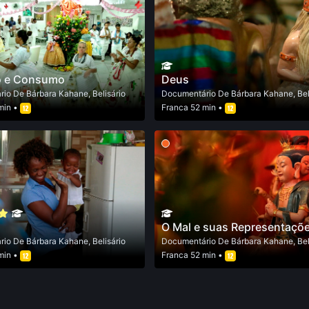
o e Consumo
Deus
rio
De
Bárbara Kahane
,
Belisário
Documentário
De
Bárbara Kahane
,
Bel
min •
Franca
52 min •
O Mal e suas Representaçõ
rio
De
Bárbara Kahane
,
Belisário
Documentário
De
Bárbara Kahane
,
Bel
min •
Franca
52 min •