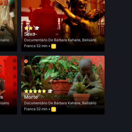
Sexo
isário
Documentário
De
Bárbara Kahane
,
Belisário
Franca
52 min •
es
Morte
isário
Documentário
De
Bárbara Kahane
,
Belisário
Franca
52 min •