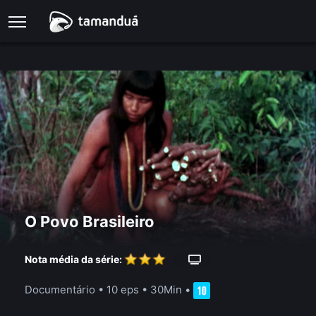
O Povo Brasileiro
Nota média da série:
Documentário
•
10 eps
•
30Min
•