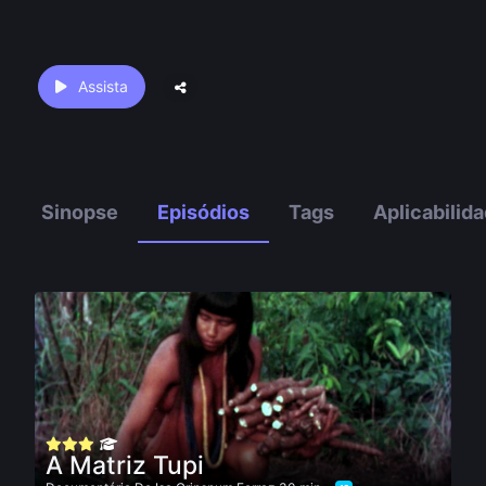
Assista
Sinopse
Episódios
Tags
Aplicabilid
A Matriz Tupi