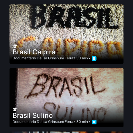
Brasil Caipira
Documentário
De
Isa Grinspum Ferraz
30 min •
Brasil Sulino
Documentário
De
Isa Grinspum Ferraz
30 min •