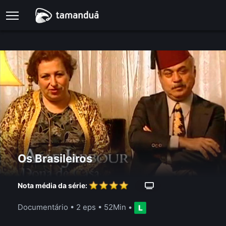
Os Brasileiros
Nota média da série:
Documentário
•
2 eps
•
52Min
•