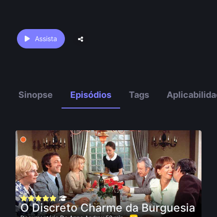
Assista
Sinopse
Episódios
Tags
Aplicabilid
O Discreto Charme da Burguesia