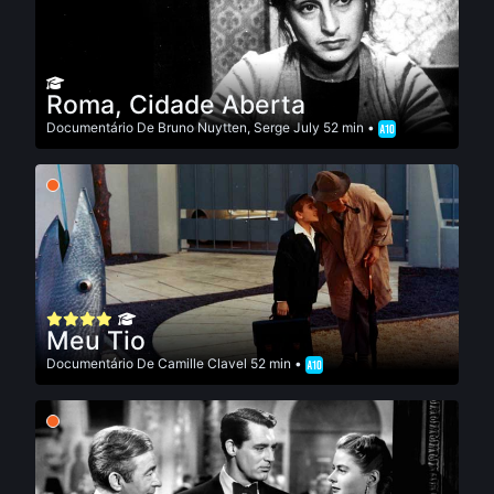
Roma, Cidade Aberta
Documentário
De
Bruno Nuytten
,
Serge July
52 min •
Meu Tio
Documentário
De
Camille Clavel
52 min •