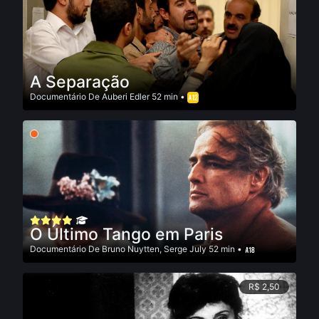
A Separação
Documentário
De
Auberi Edler
52 min •
O Último Tango em Paris
Documentário
De
Bruno Nuytten
,
Serge July
52 min •
R$ 2,50