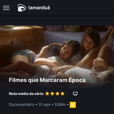
Filmes que Marcaram Época
Nota média da série:
Documentário
•
31 eps
•
52Min
•