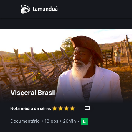
Visceral Brasil
Nota média da série:
Documentário
•
13 eps
•
26Min
•