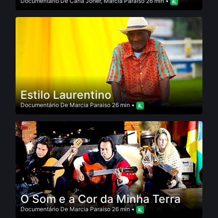
Documentário
De
Carla Joner
,
Marcia Paraiso
26 min •
Estilo Laurentino
Documentário
De
Marcia Paraiso
26 min •
O Som e a Cor da Minha Terra
Documentário
De
Marcia Paraiso
26 min •