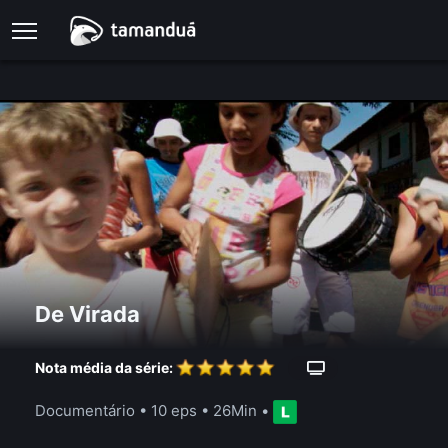
De Virada
Nota média da série:
Documentário
•
10 eps
•
26Min
•