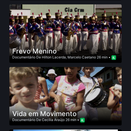
Frevo Menino
Documentário
De
Hilton Lacerda
,
Marcelo Caetano
26 min •
Vida em Movimento
Documentário
De
Cecília Araújo
26 min •