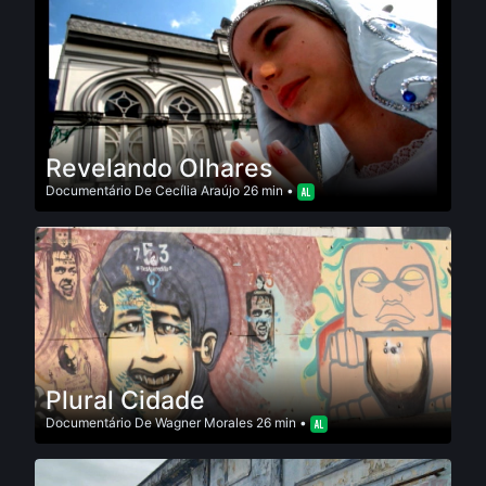
Revelando Olhares
Documentário
De
Cecília Araújo
26 min •
Plural Cidade
Documentário
De
Wagner Morales
26 min •