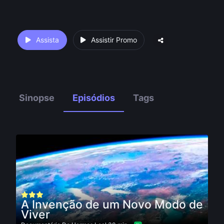
Assista
Assistir Promo
Sinopse
Episódios
Tags
A Invenção de um Novo Modo de
Viver