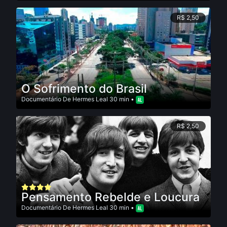
R$ 2,50
O Sofrimento do Brasil
Documentário
De
Hermes Leal
30 min •
R$ 2,50
Pensamento Rebelde e Loucura
Documentário
De
Hermes Leal
30 min •