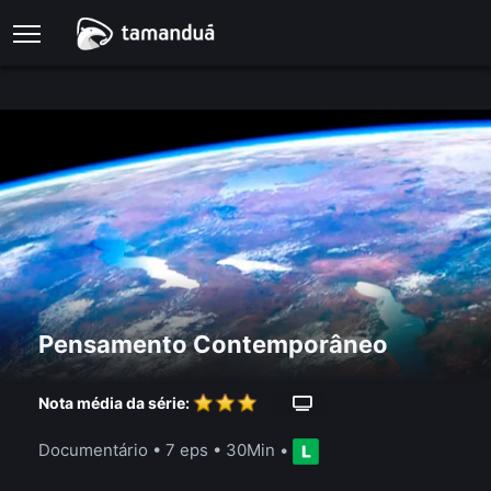
Pensamento Contemporâneo
Nota média da série:
Documentário
•
7 eps
•
30Min
•