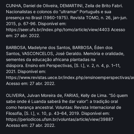
CUNHA, Daniel de Oliveira, DEMARTINI, Zeila de Brito Fabri.
Nacionalistas e colonos do “ultramar” Português e sua
presença no Brasil (1960-1975). Revista TOMO, n. 26, jan-jun.
2015, p. 67-96. Disponível em:
https://seer.ufs.br/index.php/tomo/article/view/4403
Acesso
em: 27 abr. 2022.
BARBOSA, Madelyne dos Santos, BARBOSA, Éden dos
Santos, VASCONCELOS, José Geraldo. Memória e oralidade,
sementes da educação africana plantadas na
diáspora. Ensino em Perspectivas, [S. l.], v. 2, n. 4, p. 1–11,
2021. Disponível em:
https://www.revistas.uece.br/index.php/ensinoemperspectivas/ar
Acesso em: 27 abr. 2022.
OLIVEIRA, Julvan Moreira de, FARIAS, Kelly de Lima. “Só quem
sabe onde é Luanda saberá lhe dar valor”: a tradição oral
como herança ancestral. Voluntas: Revista Internacional de
Filosofia, [S. l.], v. 10, p. 43–64, 2019. Disponível em:
https://periodicos.ufsm.br/voluntas/article/view/39887
Acesso em: 27 abr. 2022.