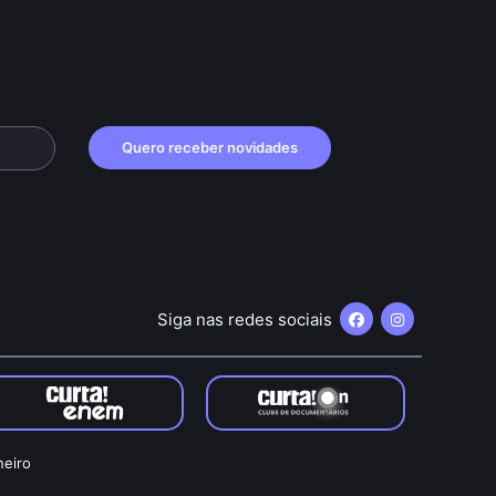
Quero receber novidades
Siga nas redes sociais
neiro