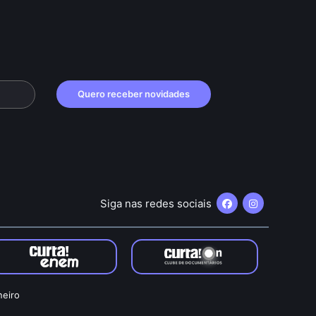
Quero receber novidades
Siga nas redes sociais
neiro