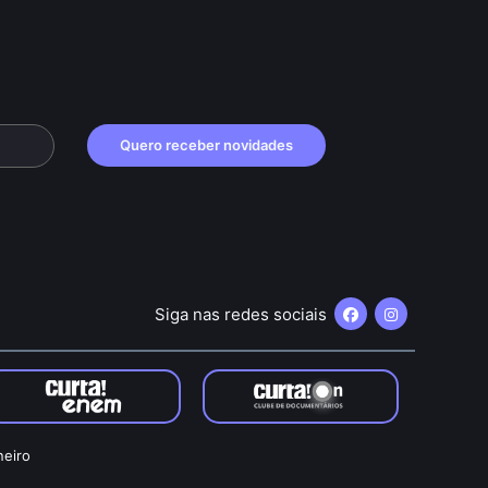
Quero receber novidades
Siga nas redes sociais
neiro