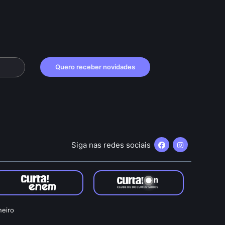
Quero receber novidades
Siga nas redes sociais
neiro