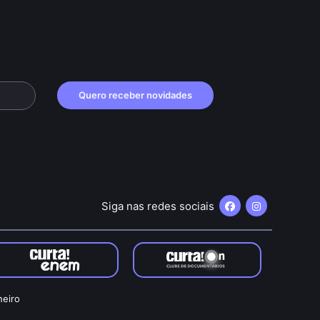
Quero receber novidades
Siga nas redes sociais
neiro