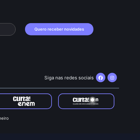
Quero receber novidades
Siga nas redes sociais
neiro