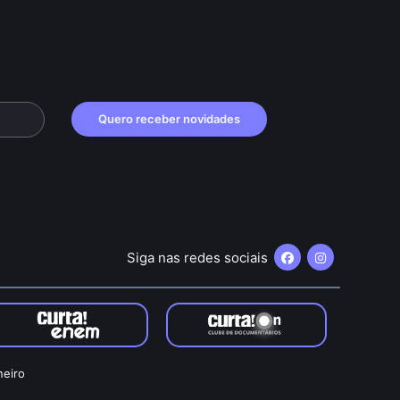
Quero receber novidades
Siga nas redes sociais
neiro