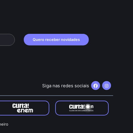
Quero receber novidades
Siga nas redes sociais
neiro