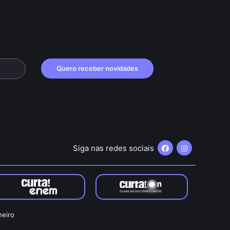
Quero receber novidades
Siga nas redes sociais
neiro