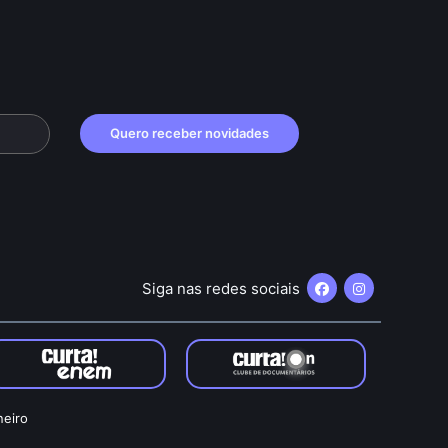
Quero receber novidades
Siga nas redes sociais
neiro