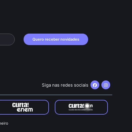
Quero receber novidades
Siga nas redes sociais
neiro