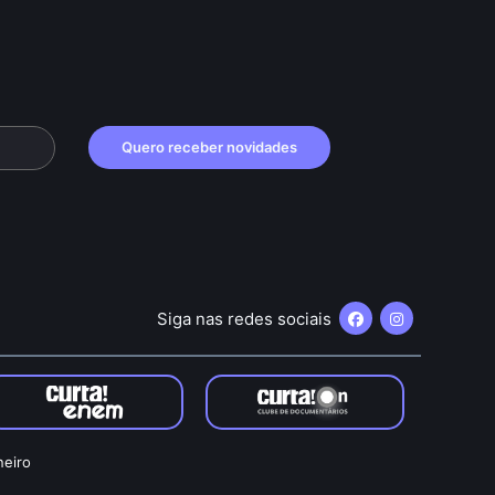
Quero receber novidades
Siga nas redes sociais
neiro