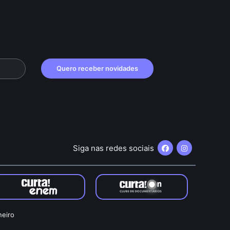
Quero receber novidades
Siga nas redes sociais
neiro