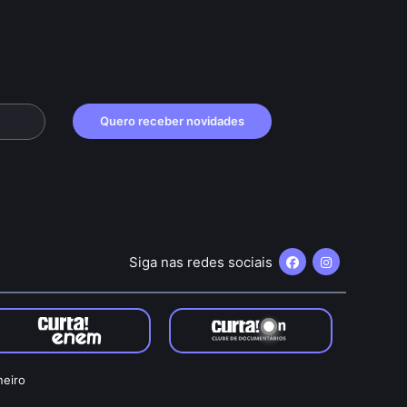
Quero receber novidades
Siga nas redes sociais
neiro