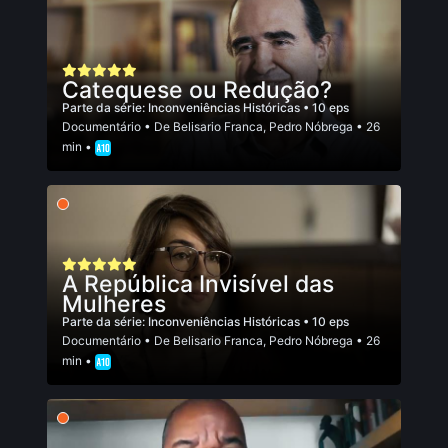
Catequese ou Redução?
Parte da série:
Inconveniências Históricas
• 10 eps
Documentário
• De
Belisario Franca
,
Pedro Nóbrega
• 26
min •
A República Invisível das
Mulheres
Parte da série:
Inconveniências Históricas
• 10 eps
Documentário
• De
Belisario Franca
,
Pedro Nóbrega
• 26
min •