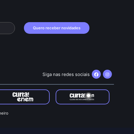
Quero receber novidades
Siga nas redes sociais
neiro