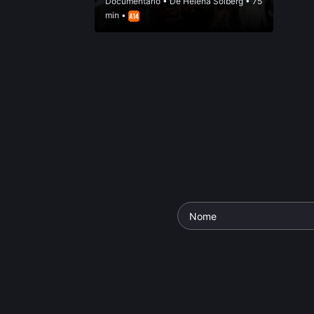
Documentário
• De
Helena Solberg
• 75
min •