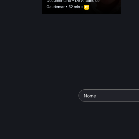
Documentário
• De
Antoine de
Gaudemar
• 52 min •