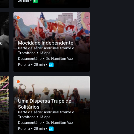
26 min •
ça
Mocidade Independente
Parte da série:
Asdrúbal trouxe o
Trombone
• 13 eps
Documentário
• De
Hamilton Vaz
Pereira
• 29 min •
Uma Dispersa Trupe de
Solitários
Parte da série:
Asdrúbal trouxe o
Trombone
• 13 eps
Documentário
• De
Hamilton Vaz
Pereira
• 29 min •