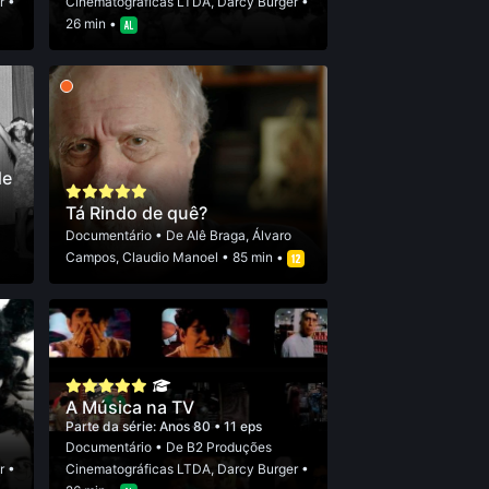
r
•
Cinematográficas LTDA
,
Darcy Burger
•
26 min •
de
Tá Rindo de quê?
Documentário
• De
Alê Braga
,
Álvaro
Campos
,
Claudio Manoel
• 85 min •
A Música na TV
Parte da série:
Anos 80
• 11 eps
Documentário
• De
B2 Produções
r
•
Cinematográficas LTDA
,
Darcy Burger
•