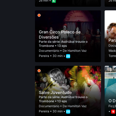
26 min •
26 m
Gran Circo Polaco de
Diversões
Par
Parte da série:
Asdrúbal trouxe o
Docu
Trombone
• 13 eps
Documentário
• De
Hamilton Vaz
Wadd
Pereira
• 30 min •
Torre
Salve Juventude
Parte da série:
Asdrúbal trouxe o
O D
Trombone
• 13 eps
Documentário
• De
Hamilton Vaz
Ficç
Pereira
• 30 min •
•