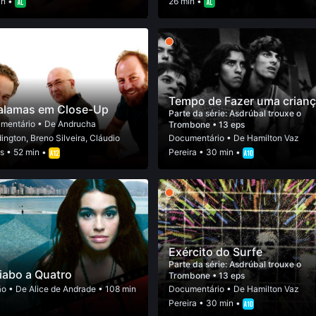
in •
26 min •
Tempo de Fazer uma crian
alamas em Close-Up
Parte da série:
Asdrúbal trouxe o
mentário
• De
Andrucha
Trombone
• 13 eps
ington
,
Breno Silveira
,
Cláudio
Documentário
• De
Hamilton Vaz
s
• 52 min •
Pereira
• 30 min •
Exército do Surfe
Parte da série:
Asdrúbal trouxe o
iabo a Quatro
Trombone
• 13 eps
ão
• De
Alice de Andrade
• 108 min
Documentário
• De
Hamilton Vaz
Pereira
• 30 min •