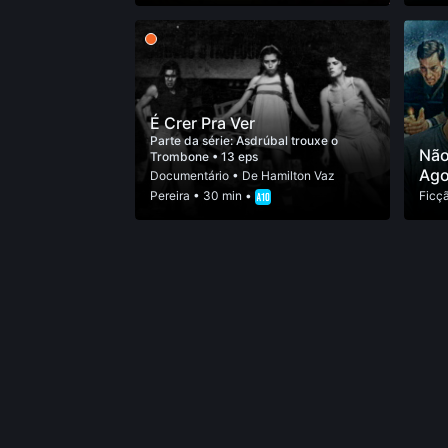
É Crer Pra Ver
Parte da série:
Asdrúbal trouxe o
Não
Trombone
• 13 eps
Ago
Documentário
• De
Hamilton Vaz
Pereira
• 30 min •
Ficç