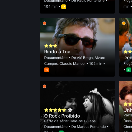
Documentário
• De
Paulo Fontenelle
•
Ficç
104 min •
min 
Rindo à Toa
Den
Documentário
• De
Alê Braga
,
Álvaro
Campos
,
Claudio Manoel
• 102 min •
Ficç
•
Uni
O Rock Proibido
Parte
Docu
Parte da série:
Cale-se
• 8 eps
Documentário
• De
Marcus Fernando
•
Cine