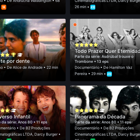
ão
• De
Andrucha Waddington
• 68
Cinematográficas LTDA
,
Darcy Burge
•
26 min •
Todo Prazer Quer Eternida
Parte da série:
Asdrúbal trouxe o
te por dente
Trombone
• 13 eps
ão
• De
Alice de Andrade
• 22 min
Documentário
• De
Hamilton Vaz
Pereira
• 29 min •
verso Infantil
Panorama da Década
 da série:
Anos 80
• 11 eps
Parte da série:
Anos 80
• 11 eps
mentário
• De
B2 Produções
Documentário
• De
B2 Produções
matográficas LTDA
,
Darcy Burger
•
Cinematográficas LTDA
,
Darcy Burge