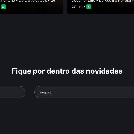
mentário
• De
Claudio Assis
• 26
Documentário
• De
Adelina Pontual
•
26 min •
Fique por dentro das novidades