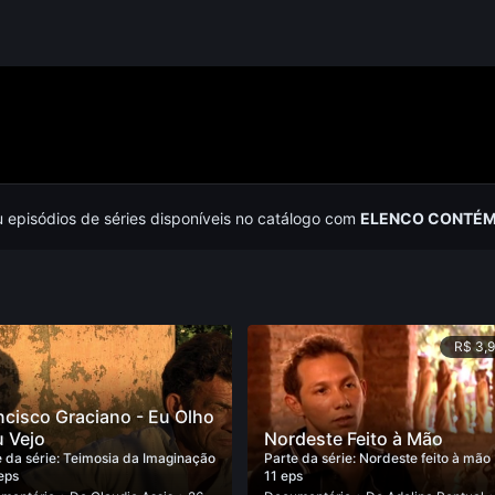
u episódios de séries disponíveis no catálogo com
ELENCO CONTÉM
R$ 3,
ncisco Graciano - Eu Olho
u Vejo
Nordeste Feito à Mão
 da série:
Teimosia da Imaginação
Parte da série:
Nordeste feito à mão
eps
11 eps