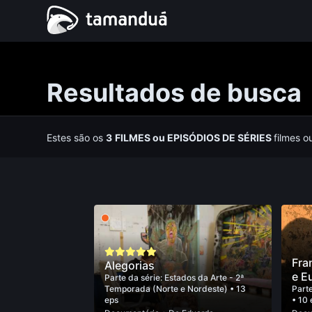
Resultados de busca
Estes são os
3
FILMES
ou
EPISÓDIOS DE SÉRIES
filmes o
Fra
Alegorias
e E
Parte da série:
Estados da Arte - 2ª
Temporada (Norte e Nordeste)
• 13
Parte
eps
• 10 