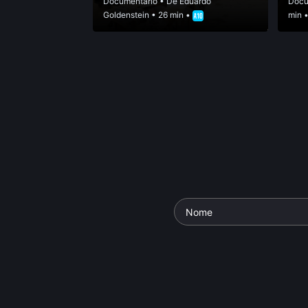
Documentário
• De
Eduardo
Docu
Goldenstein
• 26 min •
min 