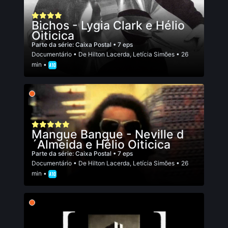
Bichos - Lygia Clark e Hélio
Oiticica
Parte da série:
Caixa Postal
• 7 eps
Documentário
• De
Hilton Lacerda
,
Letí­cia Simões
• 26
min •
Mangue Bangue - Neville d
´Almeida e Hélio Oiticica
Parte da série:
Caixa Postal
• 7 eps
Documentário
• De
Hilton Lacerda
,
Letí­cia Simões
• 26
min •