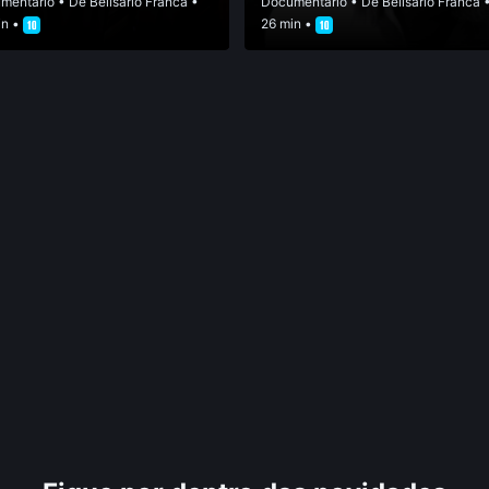
mentário
• De
Belisário Franca
•
Documentário
• De
Belisário Franca
in •
26 min •