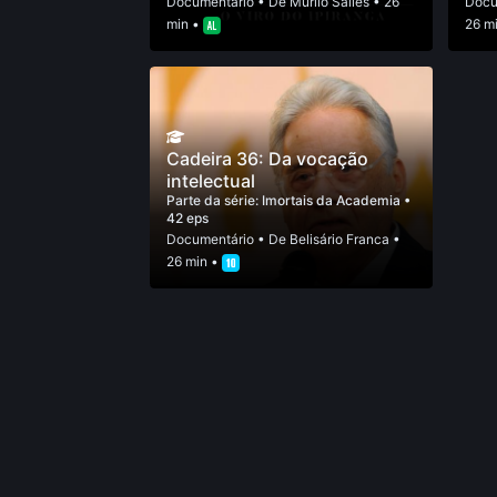
Documentário
• De
Murilo Salles
• 26
Docu
min •
26 m
Cadeira 36: Da vocação
intelectual
Parte da série:
Imortais da Academia
•
42 eps
Documentário
• De
Belisário Franca
•
26 min •