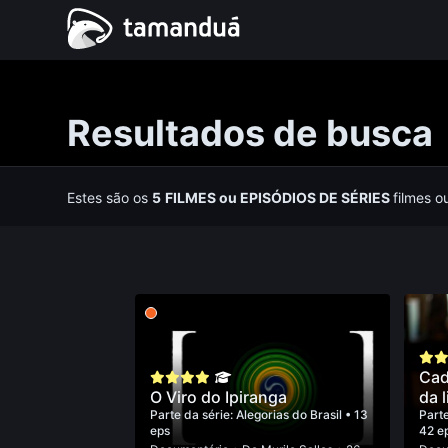
Resultados de busca
Estes são os
5
FILMES
ou
EPISÓDIOS DE SÉRIES
filmes o
Cad
O Viro do Ipiranga
da l
Parte da série:
Alegorias do Brasil
• 13
Parte
eps
42 e