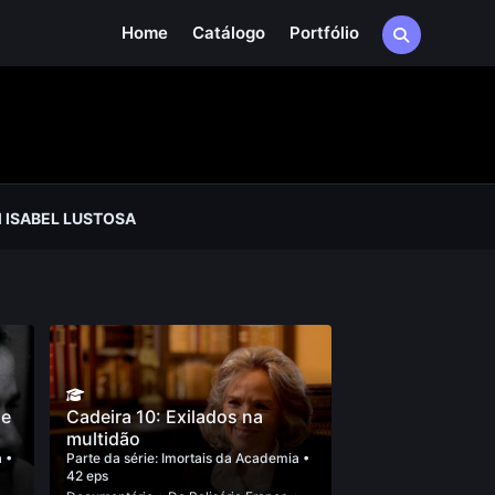
Home
Catálogo
Portfólio
 ISABEL LUSTOSA
 e
Cadeira 10: Exilados na
multidão
a
•
Parte da série:
Imortais da Academia
•
42 eps