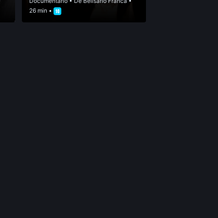
•
Documentário
• De
Belisário Franca
•
26 min •