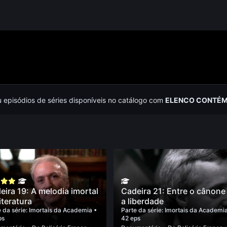
u episódios de séries disponíveis no catálogo com
ELENCO CONTÉM
eira 19: A melodia imortal
Cadeira 21: Entre o cânone
iteratura
a liberdade
 da série:
Imortais da Academia
•
Parte da série:
Imortais da Academi
ps
42 eps