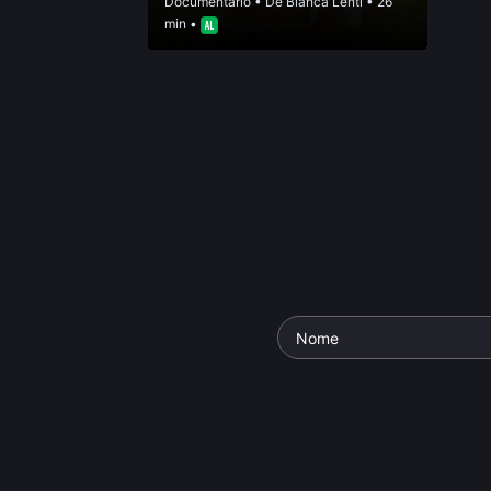
Documentário
• De
Bianca Lenti
• 26
min •