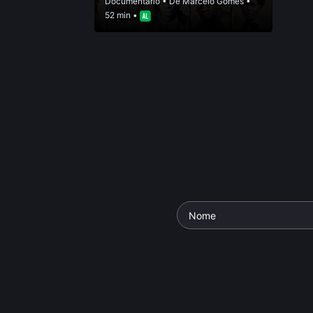
Documentário
• De
Marcelo Gomes
•
52 min •