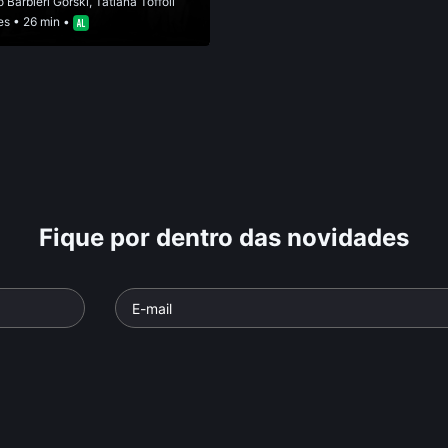
 Barbieri Gorski
,
Tatiana Toffoli
es
• 26 min •
Fique por dentro das novidades