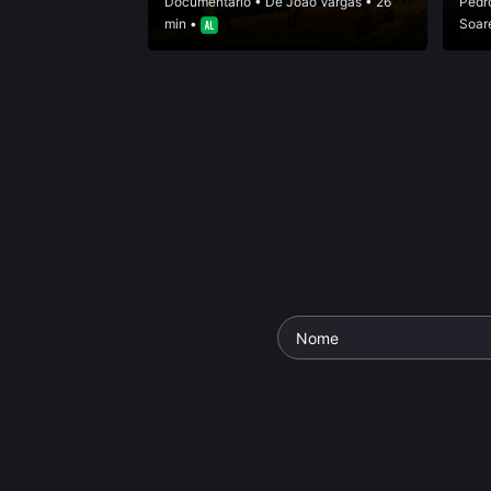
Documentário
• De
João Vargas
• 26
Pedro
min •
Soar