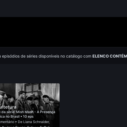
u episódios de séries disponíveis no catálogo com
ELENCO CONTÉM
uitetura
 da série:
Mish Mash - A Presença
ica no Brasil
• 10 eps
mentário
• De
Liana Schnaider
,