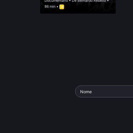
Documentário
• De
Bernardo Rebello
•
86 min •