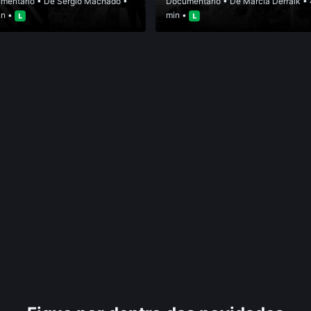
mentário
• De
Sérgio Machado
•
Documentário
• De
Márcia Derraik
• 
in •
min •