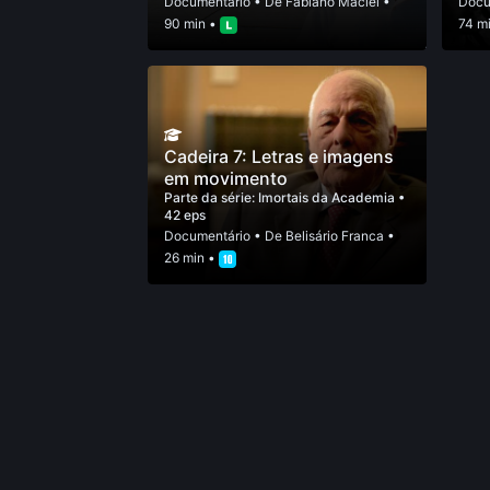
Documentário
• De
Fabiano Maciel
•
Docu
90 min •
74 m
Cadeira 7: Letras e imagens
em movimento
Parte da série:
Imortais da Academia
•
42 eps
Documentário
• De
Belisário Franca
•
26 min •