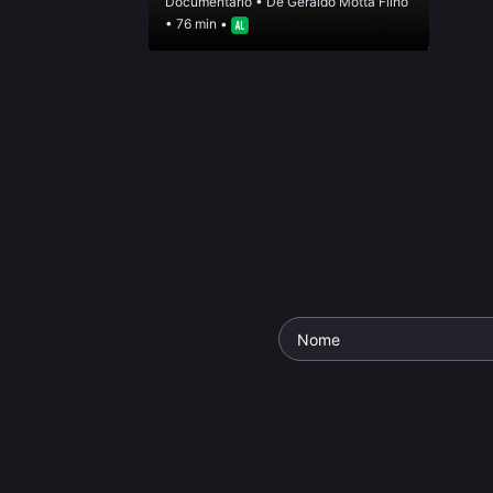
Documentário
• De
Geraldo Motta Filho
• 76 min •