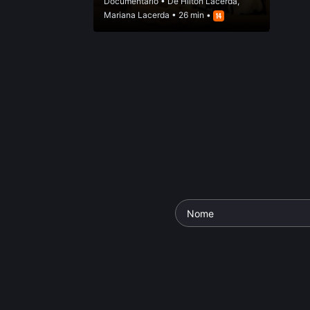
Documentário
• De
Hilton Lacerda
,
Mariana Lacerda
• 26 min •