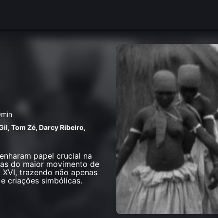
0min
Gil
,
Tom Zé
,
Darcy Ribeiro
,
penharam papel crucial na
imas do maior movimento de
o XVI, trazendo não apenas
 criações simbólicas.