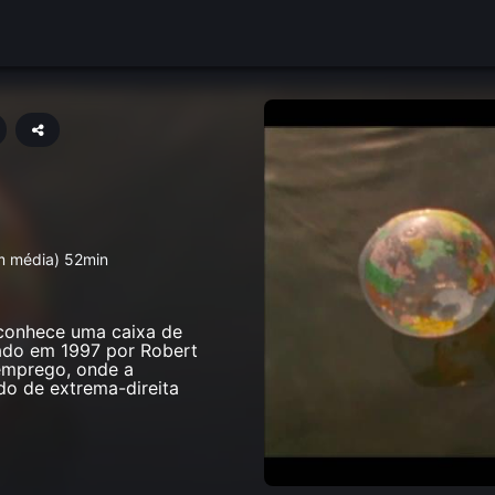
m média) 52min
 conhece uma caixa de
ado em 1997 por Robert
emprego, onde a
do de extrema-direita