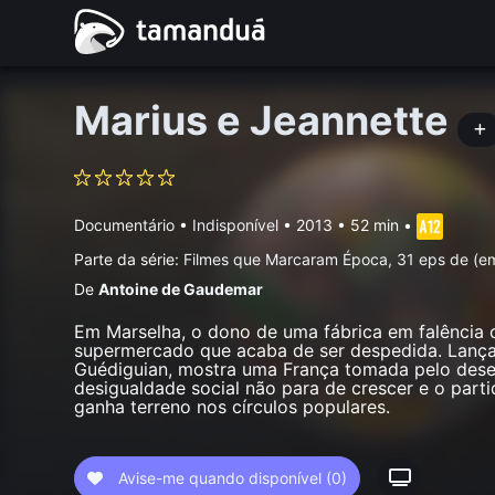
Marius e Jeannette
Documentário
•
Indisponível
• 2013 • 52 min
•
Parte da série:
Filmes que Marcaram Época, 31 eps de (e
De
Antoine de Gaudemar
Em Marselha, o dono de uma fábrica em falência
supermercado que acaba de ser despedida. Lanç
Guédiguian, mostra uma França tomada pelo des
desigualdade social não para de crescer e o parti
ganha terreno nos círculos populares.
Avise-me quando disponível
(0)